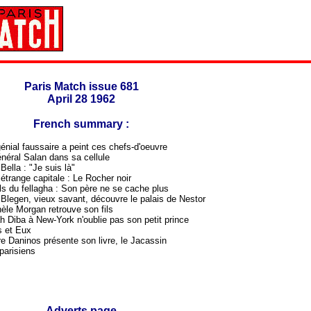
Paris Match issue 681
April 28 1962
French summary :
nial faussaire a peint ces chefs-d'oeuvre
néral Salan dans sa cellule
ella : "Je suis là"
trange capitale : Le Rocher noir
ls du fellagha : Son père ne se cache plus
Blegen, vieux savant, découvre le palais de Nestor
èle Morgan retrouve son fils
 Diba à New-York n'oublie pas son petit prince
s et Eux
e Daninos présente son livre, le Jacassin
parisiens
Adverts page