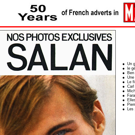
● Un gé
● le gé
● Ben B
● Une é
● Le fi
● Carl 
● Mich
● Farah
● Elle
● Pierr
● Les 