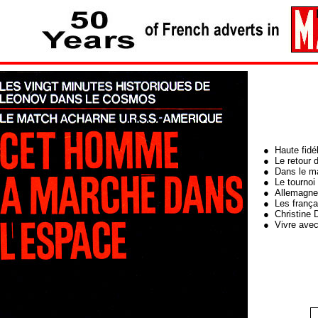
● Haute fidél
● Le retour d
● Dans le ma
● Le tournoi
● Allemagne/I
● Les françai
● Christine 
● Vivre ave