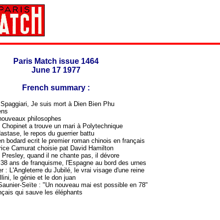
Paris Match issue 1464
June 17 1977
French summary :
 Spaggiari, Je suis mort à Dien Bien Phu
ens
ouveaux philosophes
hopinet a trouve un mari à Polytechnique
stase, le repos du guerrier battu
 bodard ecrit le premier roman chinois en français
ce Camurat choisie pat David Hamilton
resley, quand il ne chante pas, il dévore
38 ans de franquisme, l'Espagne au bord des urnes
 : L'Angleterre du Jubilé, le vrai visage d'une reine
ini, le génie et le don juan
Saunier-Seïte : "Un nouveau mai est possible en 78"
nçais qui sauve les éléphants