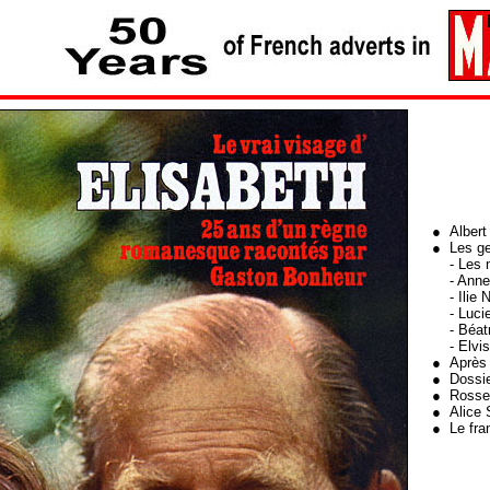
● Albert
● Les g
- Les n
- Anne C
- Ilie Na
- Lucien
- Béatri
- Elvis P
● Après 
● Dossier
● Rossell
● Alice 
● Le fra